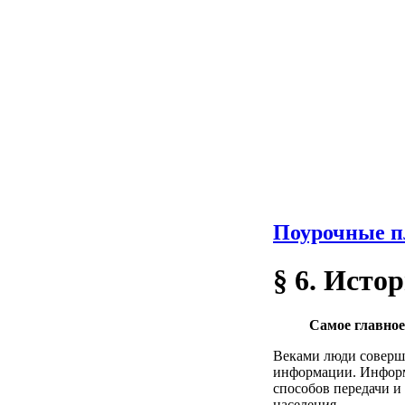
Поурочные п
§ 6. Исто
Самое главное
Веками люди соверше
информации. Информ
способов передачи и
населения.