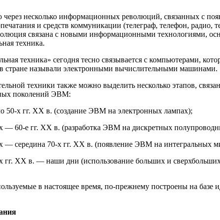
 через несколько информационных революций, связанных с поя
печатания и средств коммуникации (телеграф, телефон, радио, те
олюция связана с новыми информационными технологиями, ос
ьная техника.
ьная техника» сегодня тесно связывается с компьютерами, котор
с в стране называли электронными вычислительными машинами.
ельной техники также можно выделить несколько этапов, связа
ных поколений ЭВМ:
ло 50-х гг. XX в. (создание ЭВМ на электронных лампах);
-х — 60-е гг. XX в. (разработка ЭВМ на дискретных полупровод
-х — середина 70-х гг. XX в. (появление ЭВМ на интегральных м
-х гг. XX в. — наши дни (использование больших и сверхбольши
ользуемые в настоящее время, по-прежнему построены на базе и
дания