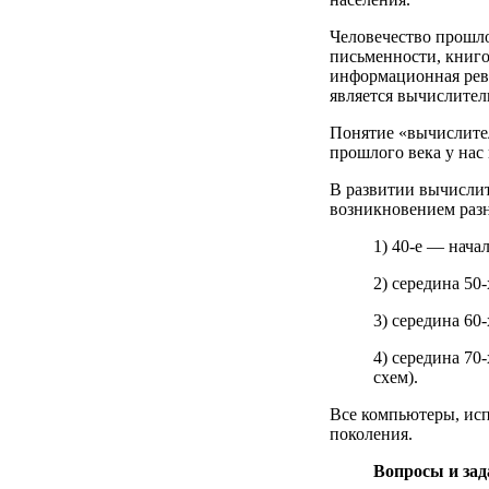
Человечество прошло
письменности, книго
информационная рев
является вычислител
Понятие «вычислител
прошлого века у на
В развитии вычислит
возникновением раз
1) 40-е — нача
2) середина 50
3) середина 60
4) середина 70
схем).
Все компьютеры, исп
поколения.
Вопросы и за