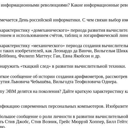
од информационными революциями? Какие информационные рев
отмечается День российской информатики. С чем связан выбор им
характеристику «домеханического» периода развития вычислите
тением и использованием счётов, таблиц и логарифмической лин
характеристику «механического» периода создания вычислитель
и таких изобретателей, как Леонардо да Винчи, Вильгельм Шикка
ейбниц, Филипп Маттеус Ган, Евна Якобсон и др.
наружить «ткацкий след» в развитии вычислительной техники.
аткое сообщение об истории создания арифмометров, рассмотрев
нутия Львовича Чебышёва, Вильгодта Теофиловича Однера.
ипу ЭВМ делятся на поколения? Дайте краткую характеристику 
ификацию современных персональных компьютеров. Изобразите е
большое сообщение о роли личности в развитии вычислительной
ь Стив Джобс, Стив Возник, Грейс Мюррэй Хоппер, Билл Гейтс 
ию.