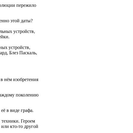
олюции пережило
енно этой даты?
льных устройств,
ейки.
ных устройств,
рд, Блез Паскаль,
 в нём изобретения
каждому поколению
ё в виде графа.
 техники. Героем
или кто-то другой