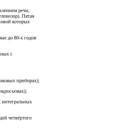
влением речи,
левизор). Пятая
новой которых
ые до 80-х годов
нных с
никовых приборах);
икросхемах);
х интегральных
дей четвёртого