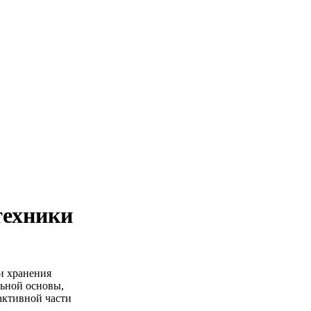
техники
и хранения
ьной основы,
активной части