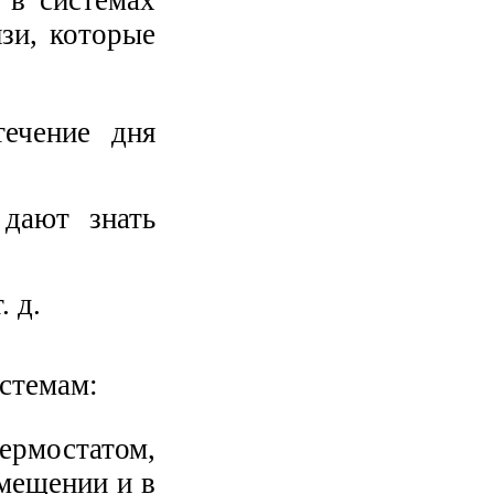
зи, которые
течение дня
дают знать
. д.
стемам:
ермостатом,
мещении и в