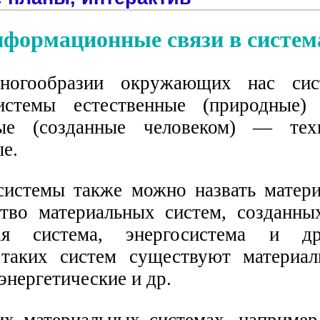
формационные связи в систем
ногообразии окружающих нас си
истемы естественные (природные)
ные (созданные человеком) — тех
е.
истемы также можно назвать матер
тво материальных систем, созданны
ная система, энергосистема и д
таких систем существуют материал
энергетические и др.
х материальных системах, например