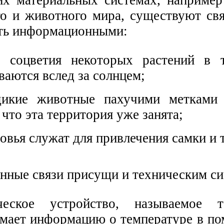
го и животного мира, существуют свя
ть информационными:
и соцветия некоторых растений в 
ваются вслед за солнцем;
дикие животные пахучими метками 
что эта территория уже занята;
овья служат для привлечения самки и т
ные связи присущи и техническим си
ическое устройство, называемое т
мает информацию о температуре в по