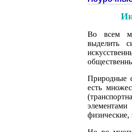
Ин
Во всем м
выделить с
искусствен
общественны
Природные с
есть множес
(транспорт
элементами 
физические, 
Но во многи