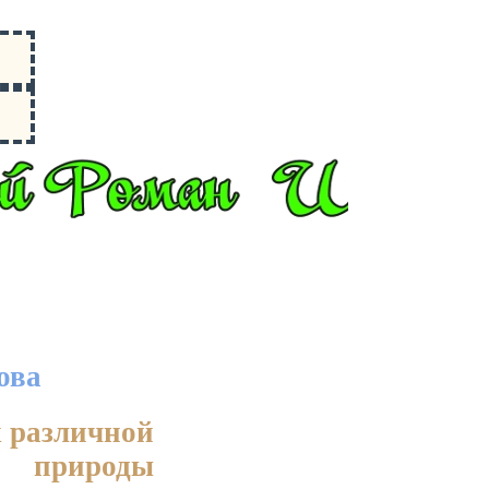
ова
х различной
природы