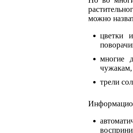
растительно
можно назва
цветки 
поворачи
многие 
чужакам, 
трели сол
Информацион
автомат
восприни