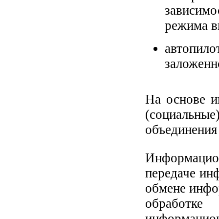
зависим
режима в
автопил
заложенно
На основе и
(социальны
объединения
Информацион
передаче инф
обмене инфо
обработке
информацион