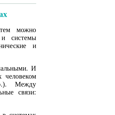
ах
стем можно
 и системы
нические и
иальными. И
х человеком
р.). Между
ьные связи:
 в системах