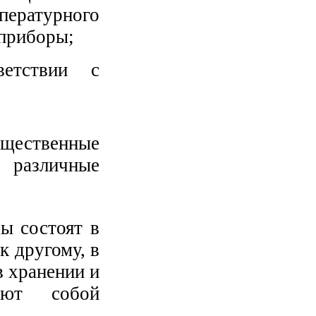
ературного
 приборы;
ветствии с
бщественные
 различные
ы состоят в
к другому, в
 хранении и
яют собой