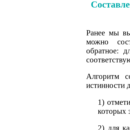
Составле
Ранее мы вы
можно сос
обратное: д
соответству
Алгоритм с
истинности д
1) отмет
которых 
2) для к