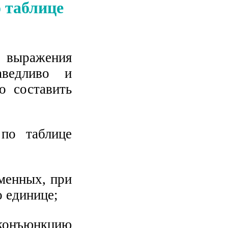
 таблице
о выражения
аведливо и
о составить
 по таблице
еменных, при
 единице;
 конъюнкцию