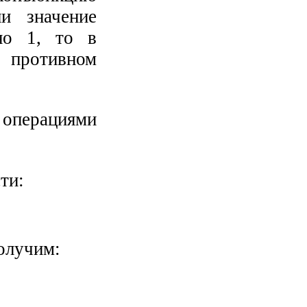
и значение
но 1, то в
 противном
операциями
ти:
олучим: