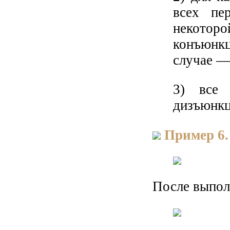
всех пе
некотор
конъюнк
случае —
3) все 
дизъюнкц
Пример 6.
После выпол