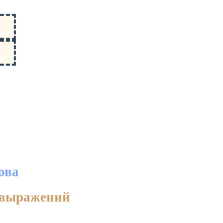
ова
х выражений