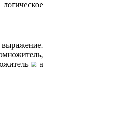
логическое
выражение.
омножитель,
ножитель
а