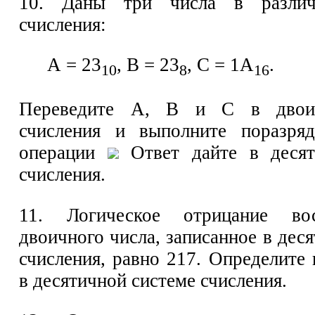
10. Даны три числа в различ
счисления:
А = 23
, В = 23
, С = 1A
.
10
8
16
Переведите А, В и С в двои
счисления и выполните поразряд
операции
Ответ дайте в десят
счисления.
11. Логическое отрицание вос
двоичного числа, записанное в дес
счисления, равно 217. Определите
в десятичной системе счисления.