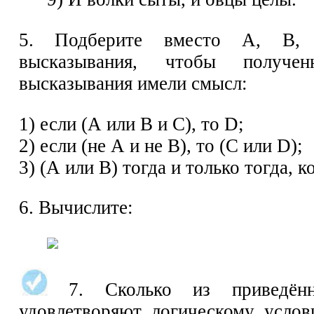
5. Подберите вместо А, В,
высказывания, чтобы получе
высказывания имели смысл:
1) если (А или В и С), то D;
2) если (не А и не В), то (С или D);
3) (А или В) тогда и только тогда, ко
6. Вычислите:
7. Сколько из приведён
удовлетворяют логическому услов