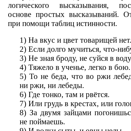
логического высказывания, по
основе простых высказываний. О
при помощи таблиц истинности.
1) На вкус и цвет товарищей нет
2) Если долго мучиться, что-ниб
3) Не зная броду, не суйся в воду
4) Тяжело в ученье, легко в бою.
5) То не беда, что во ржи лебед
ни ржи, ни лебеды.
6) Где тонко, там и рвётся.
7) Или грудь в крестах, или голо
8) За двумя зайцами погонишь
не поймаешь.
9) И волки сыты, и овцы целы.