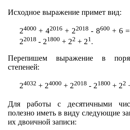
Исходное выражение примет вид:
4000
2016
2018
600
2
+ 4
+ 2
- 8
+ 6 =
2018
1800
2
1
2
- 2
+ 2
+ 2
.
Перепишем выражение в поря
степеней:
4032
4000
2018
1800
2
2
+ 2
+ 2
- 2
+ 2
Для работы с десятичными чи
полезно иметь в виду следующие з
их двоичной записи: