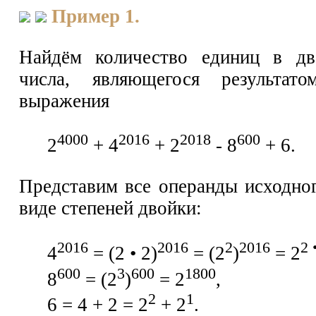
Пример 1.
Найдём количество единиц в дв
числа, являющегося результато
выражения
4000
2016
2018
600
2
+ 4
+ 2
- 8
+ 6.
Представим все операнды исходно
виде степеней двойки:
2016
2016
2
2016
2 
4
= (2 • 2)
= (2
)
= 2
600
3
600
1800
8
= (2
)
= 2
,
2
1
6 = 4 + 2 = 2
+ 2
.