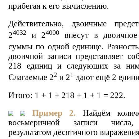
прибегая к его вычислению.
Действительно, двоичные предст
4032
4000
2
и 2
внесут в двоичное 
суммы по одной единице. Разность
двоичной записи представляет со
218 единиц и следующих за ним
2
1
Слагаемые 2
и 2
дают ещё 2 един
Итого: 1 + 1 + 218 + 1 + 1 = 222.
Пример 2.
Найдём колич
восьмеричной записи числа,
результатом десятичного выражени