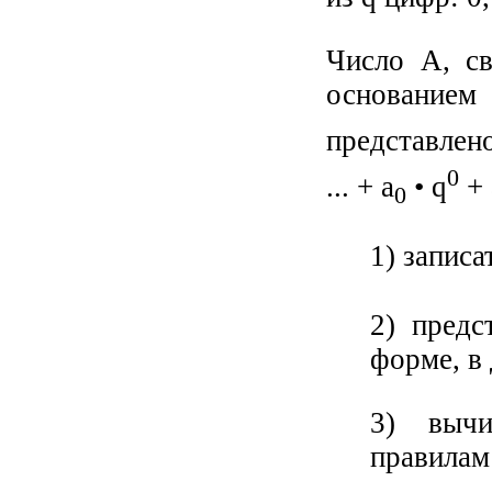
Число А, св
основанием
представлен
0
... + а
• q
+ 
0
1) запис
2) предс
форме, в
3) вычи
правилам