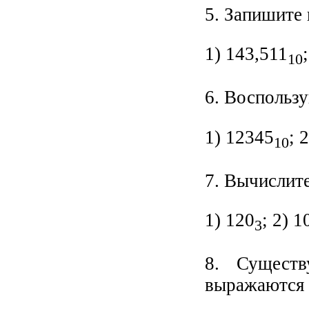
5. Запишите 
1) 143,511
10
6. Воспользу
1) 12345
; 
10
7. Вычислит
1) 120
; 2) 1
3
8. Существ
выражаются 