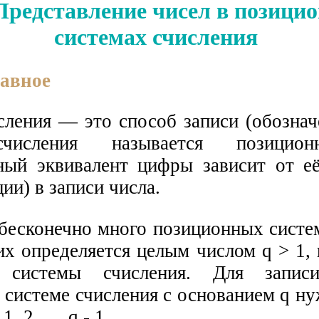
 Представление чисел в позици
системах счисления
лавное
сления — это способ записи (обознач
числения называется позицион
ный эквивалент цифры зависит от е
ции) в записи числа.
бесконечно много позиционных систем
их определяется целым числом q > 1,
м системы счисления. Для запи
 системе счисления с основанием q н
, 2, ..., q - 1.