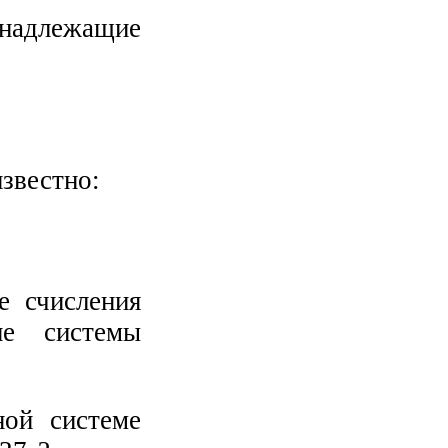
надлежащие
известно:
е счисления
ие системы
ой системе