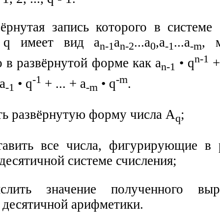
ёрнутая запись которого в системе 
 q имеет вид а
а
...а
,а
...а
, 
n-1
n-2
0
-1
-m
n-1
о в развёрнутой форме как а
• q
+
n-1
-1
-m
а
• q
+ ... + а
• q
.
-1
-m
ать развёрнутую форму числа А
;
q
тавить все числа, фигурирующие в 
 десятичной системе счисления;
слить значение полученного вы
 десятичной арифметики.