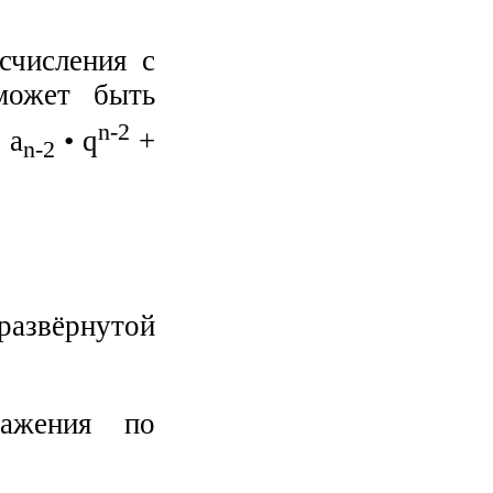
счисления с
может быть
n-2
 а
• q
+
n-2
развёрнутой
ражения по