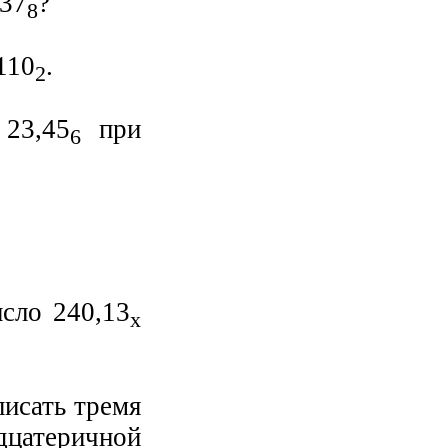
237
?
8
110
.
2
23,45
при
6
исло 240,13
x
писать тремя
цатеричной