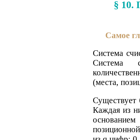
§ 10.
Самое г
Система счи
Система с
количествен
(места, пози
Существует 
Каждая из н
основание
позиционной
из q цифр: 0, 1