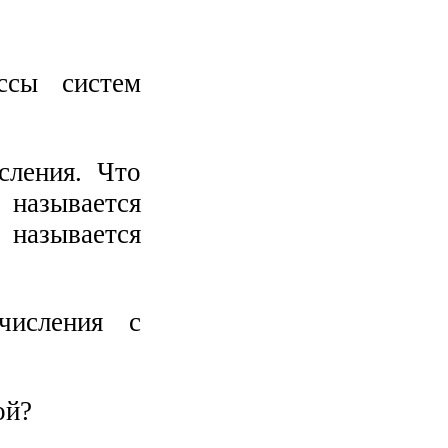
ссы систем
сления. Что
 называется
 называется
числения с
ой?