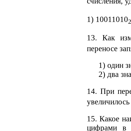
счисления, у
1) 10011010
13. Как изм
переносе зап
1) один з
2) два зн
14. При пер
увеличилось 
15. Какое н
цифрами в 