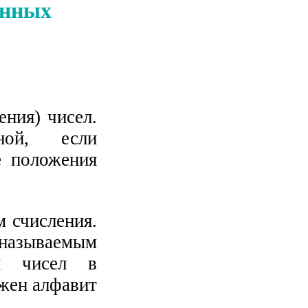
онных
ения) чисел.
ной, если
ё положения
 счисления.
 называемым
си чисел в
ужен алфавит