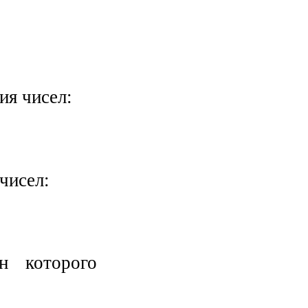
ия чисел:
чисел:
н которого