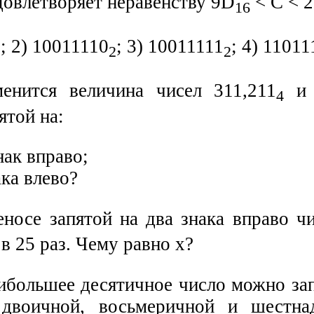
довлетворяет неравенству 9D
< С < 
16
; 2) 10011110
; 3) 10011111
; 4) 11011
2
2
2
енится величина чисел 311,211
и 
4
ятой на:
нак вправо;
ака влево?
еносе запятой на два знака вправо ч
в 25 раз. Чему равно х?
аибольшее десятичное число можно за
двоичной, восьмеричной и шестнад