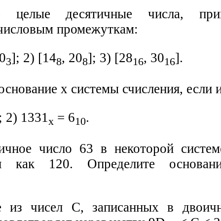
е целые десятичные числа, при
числовым промежуткам:
00
]; 2) [14
, 20
]; 3) [28
, 30
].
3
8
8
16
16
основание х системы счисления, если 
; 2) 1331
= 6
.
x
10
ичное число 63 в некоторой систем
ся как 120. Определите основан
 из чисел С, записанных в двоичн