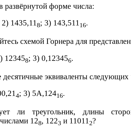
в развёрнутой форме числа:
; 2) 1435,11
; 3) 143,511
.
8
16
йтесь схемой Горнера для представлен
2) 12345
; 3) 0,12345
.
8
6
е десятичные эквиваленты следующих 
00,21
; 3) 5А,124
.
4
16
ует ли треугольник, длины сторо
числами 12
, 122
и 11011
?
8
3
2