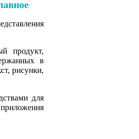
лавное
ставления
й продукт,
держанных в
ст, рисунки,
дствами для
 приложения