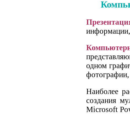
Компью
Презентаци
информации,
Компьютерн
представля
одном графич
фотографии, 
Наиболее ра
создания му
Microsoft Po