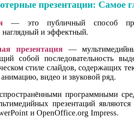
терные презентации: Самое г
я
— это публичный способ пред
 наглядный и эффектный.
ая презентация
— мультимедийны
ющий собой последовательность вы
еском стиле слайдов, содержащих тек
анимацию, видео и звуковой ряд.
спространёнными программными сре
льтимедийных презентаций являются
werPoint и OpenOffice.org Impress.