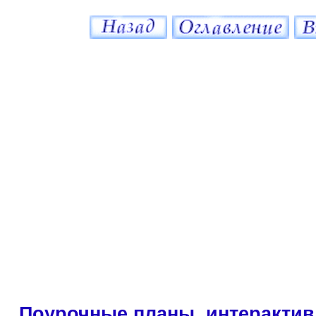
Поурочные планы, интерактив