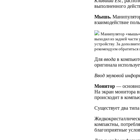
Клавиша Esc
, распо
выполненного дейст
Мышь.
Манипулятор
взаимодействие поль
Манипулятор «мышь» б
выходил из задней части
устройству. За дополнит
рекомендуем обратиться
Для
ввода
в компьюте
оригинала использу
Ввод звуковой инфор
Монитор
— основное
На экран монитора в
происходит в компью
Существует два тип
Жидкокристаллически
компактны, потребля
благоприятные услов