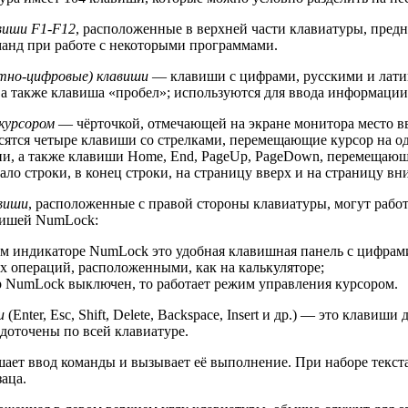
виши F1-F12
, расположенные в верхней части клавиатуры, пред
анд при работе с некоторыми программами.
тно-цифровые) клавиши
— клавиши с цифрами, русскими и лати
а также клавиша «пробел»; используются для ввода информации
курсором
— чёрточкой, отмечающей на экране монитора место в
сятся четыре клавиши со стрелками, перемещающие курсор на о
ии, а также клавиши Home, End, PageUp, PageDown, перемещающ
ало строки, в конец строки, на страницу вверх и на страницу вни
виши
, расположенные с правой стороны клавиатуры, могут работ
вишей NumLock:
м индикаторе NumLock это удобная клавишная панель с цифрам
х операций, расположенными, как на калькуляторе;
р NumLock выключен, то работает режим управления курсором.
и
(Enter, Esc, Shift, Delete, Backspace, Insert и др.) — это клавиш
едоточены по всей клавиатуре.
ает ввод команды и вызывает её выполнение. При наборе текст
аца.