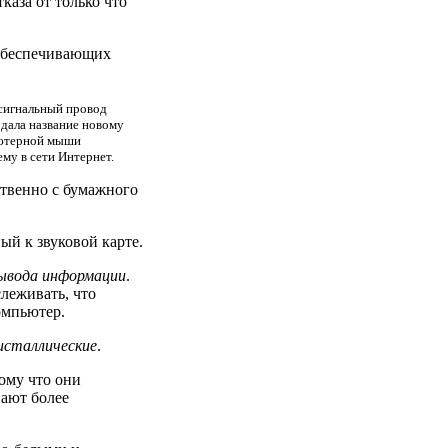
каза от только что
обеспечивающих
 сигнальный провод
 дала название новому
ьютерной мыши
у в сети Интернет.
твенно с бумажного
ый к звуковой карте.
ывода информации
.
леживать, что
омпьютер.
исталлические
.
ому что они
вают более