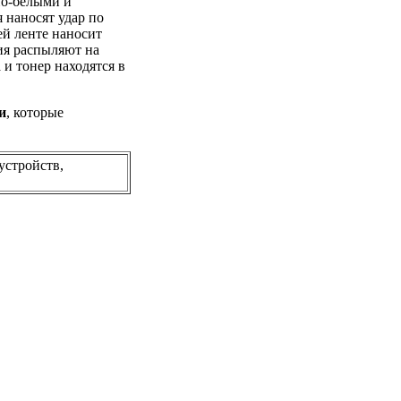
но-белыми и
 наносят удар по
ей ленте наносит
ия распыляют на
 и тонер находятся в
и
, которые
устройств,