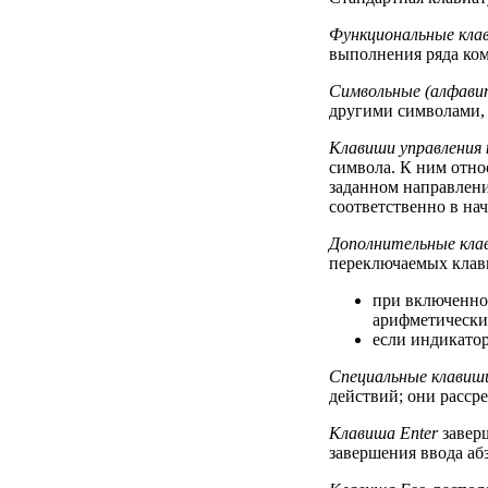
Функциональные кла
выполнения ряда ком
Символьные (алфави
другими символами, 
Клавиши управления 
символа. К ним отно
заданном направлен
соответственно в нач
Дополнительные кла
переключаемых кла
при включенно
арифметически
если индикато
Специальные клавиш
действий; они расср
Клавиша Enter
заверш
завершения ввода абз