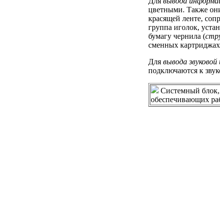
Для
вывода информа
цветными. Также они
красящей ленте, соп
группа иголок, уста
бумагу чернила (
стр
сменных картриджах
Для
вывода звуковой
подключаются к звук
Системный блок, 
обеспечивающих ра