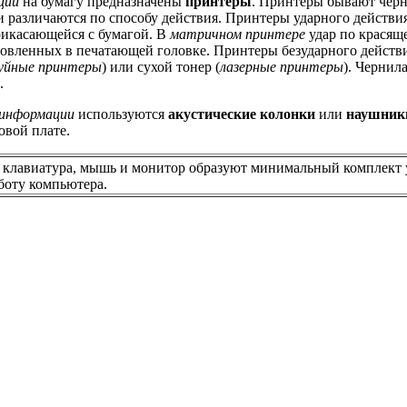
ции
на бумагу предназначены
принтеры
. Принтеры бывают чёр
 различаются по способу действия. Принтеры ударного действия
рикасающейся с бумагой. В
матричном принтере
удар по красящ
новленных в печатающей головке. Принтеры безударного действ
уйные принтеры
) или сухой тонер (
лазерные принтеры
). Чернила
.
 информации
используются
акустические колонки
или
наушник
овой плате.
клавиатура, мышь и монитор образуют минимальный комплект 
боту компьютера.