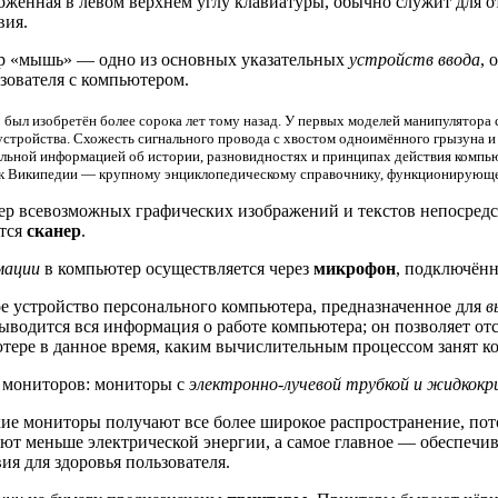
ложенная в левом верхнем углу клавиатуры, обычно служит для от
вия.
 «мышь» — одно из основных указательных
устройств ввода
, 
зователя с компьютером.
ыл изобретён более сорока лет тому назад. У первых моделей манипулятора
 устройства. Схожесть сигнального провода с хвостом одноимённого грызуна и
ельной информацией об истории, разновидностях и принципах действия комп
 к Википедии — крупному энциклопедическому справочнику, функционирующем
р всевозможных графических изображений и текстов непосредс
ется
сканер
.
мации
в компьютер осуществляется через
микрофон
, подключённ
 устройство персонального компьютера, предназначенное для
в
ыводится вся информация о работе компьютера; он позволяет отс
тере в данное время, каким вычислительным процессом занят к
а мониторов: мониторы с
электронно-лучевой трубкой и жидкокр
е мониторы получают все более широкое распространение, пот
ют меньше электрической энергии, а самое главное — обеспечи
ия для здоровья пользователя.