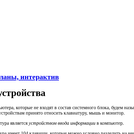
ланы, интерактив
устройства
ьютера, которые не входят в состав системного блока, будем на
стройствам принято относить клавиатуру, мышь и монитор.
тура является
устройством ввода информации
в компьютер.
ура имеет 104 клавиши, которые можно условно разделить на не