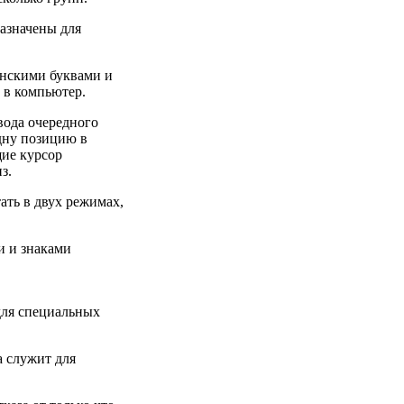
назначены для
нскими буквами и
 в компьютер.
вода очередного
дну позицию в
ие курсор
з.
ать в двух режимах,
и и знаками
и для специальных
а служит для