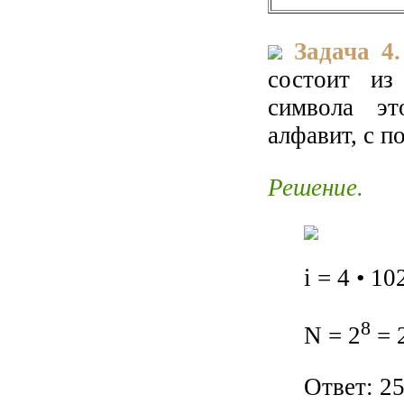
Задача 4.
состоит из
символа эт
алфавит, с 
Решение.
i = 4 • 10
8
N = 2
= 
Ответ: 2