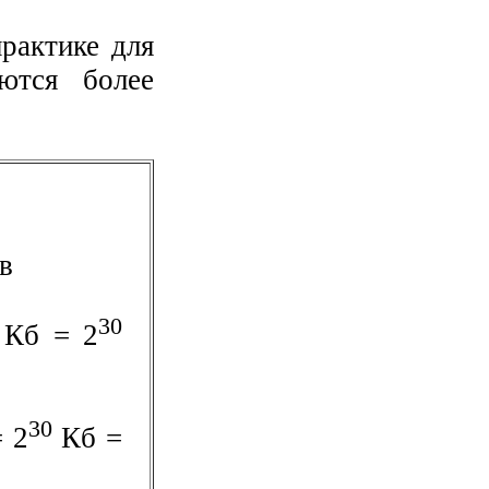
рактике для
ются более
в
30
Кб = 2
30
 2
Кб =