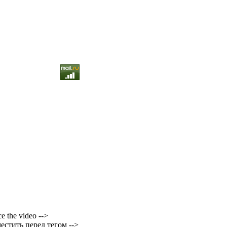
ce the video -->
естить перед тегом -->