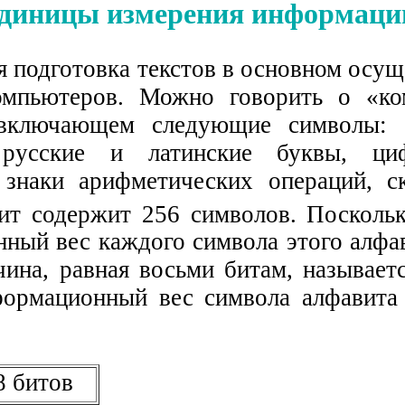
диницы измерения информаци
 подготовка текстов в основном осущ
мпьютеров. Можно говорить о «ко
 включающем следующие символы: 
 русские и латинские буквы, ци
 знаки арифметических операций, с
ит содержит 256 символов. Посколь
ный вес каждого символа этого алфав
чина, равная восьми битам, называет
рмационный вес символа алфавита
8 битов