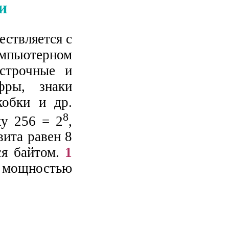
и
ествляется с
мпьютерном
строчные и
фры, знаки
кобки и др.
8
ку 256 = 2
,
ита равен 8
ся байтом.
1
 мощностью