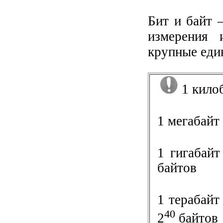
Бит и байт 
измерения 
крупные еди
1 килоб
1 мегабайт
1 гигабай
байтов
1 терабайт
40
2
байтов