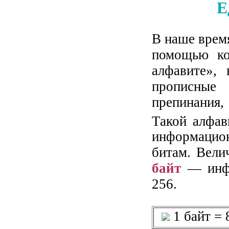
Е
В наше время
помощью ко
алфавите»,
прописные
препинания,
Такой алфав
информацион
битам. Вели
байт
— инфо
256.
1 байт = 