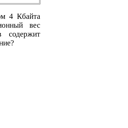
м 4 Кбайта
ионный вес
в содержит
ние?