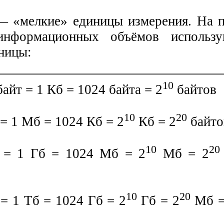
— «мелкие» единицы измерения. На п
информационных объёмов использу
ницы:
10
айт = 1 Кб = 1024 байта = 2
байтов
10
20
 = 1 Мб = 1024 Кб = 2
Кб = 2
байто
10
20
т = 1 Гб = 1024 Мб = 2
Мб = 2
10
20
 = 1 Тб = 1024 Гб = 2
Гб = 2
Мб =