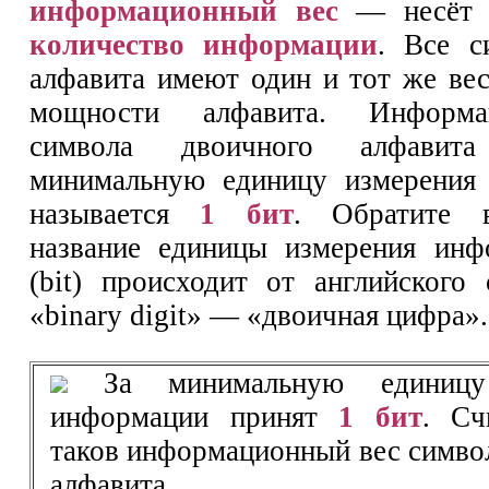
информационный вес
— несёт ф
количество информации
. Все с
алфавита имеют один и тот же вес
мощности алфавита. Информ
символа двоичного алфавит
минимальную единицу измерения
называется
1 бит
. Обратите в
название единицы измерения инф
(bit) происходит от английского 
«binary digit» — «двоичная цифра».
За минимальную единицу 
информации принят
1 бит
. Сч
таков информационный вес симво
алфавита.