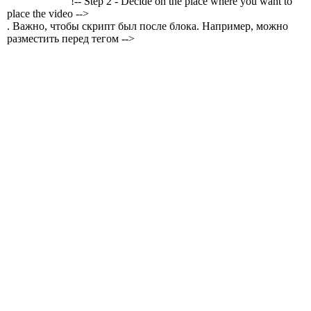
!-- Step 2 - Decide on the place where you want to
place the video -->
. Важно, чтобы скрипт был после блока. Например, можно
разместить перед тегом -->