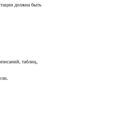
нтации должна быть
писаний, таблиц,
ели.