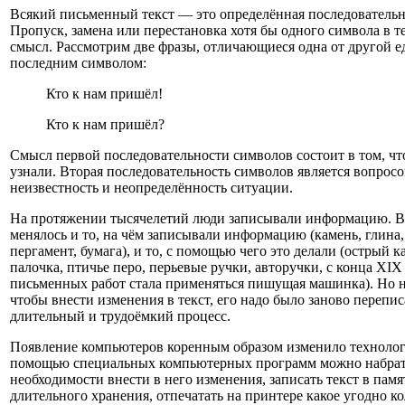
Всякий письменный текст — это определённая последовательн
Пропуск, замена или перестановка хотя бы одного символа в те
смысл. Рассмотрим две фразы, отличающиеся одна от другой 
последним символом:
Кто к нам пришёл!
Кто к нам пришёл?
Смысл первой последовательности символов состоит в том, ч
узнали. Вторая последовательность символов является вопро
неизвестность и неопределённость ситуации.
На протяжении тысячелетий люди записывали информацию. В 
менялось и то, на чём записывали информацию (камень, глина,
пергамент, бумага), и то, с помощью чего это делали (острый к
палочка, птичье перо, перьевые ручки, авторучки, с конца XI
письменных работ стала применяться пишущая машинка). Но н
чтобы внести изменения в текст, его надо было заново перепис
длительный и трудоёмкий процесс.
Появление компьютеров коренным образом изменило техноло
помощью специальных компьютерных программ можно набрать
необходимости внести в него изменения, записать текст в пам
длительного хранения, отпечатать на принтере какое угодно к