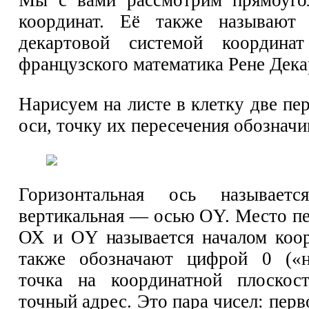
координат. Её также называют 
декартовой системой координ
французского математика Рене Дека
Нарисуем на листе в клетку две п
оси, точку их пересечения обозначи
Горизонтальная ось называе
вертикальная — осью OY. Место пе
ОХ и OY называется началом коор
также обозначают цифрой 0 («н
точка на координатной плоскос
точный адрес. Это пара чисел: перв