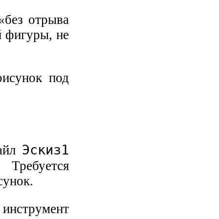
«без отрыва
й фигуры, не
рисунок под
Эскиз1
файл
Требуется
сунок.
я инструмент