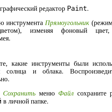
Paint
е графический редактор
.
ью инструмента
Прямоугольник
(режим
ветом), изменяя фоновый цвет,
мея.
те, какие инструменты были испол
и солнца и облака. Воспроизведи
ьно.
й
Сохранить
меню
Файл
сохраните 
й
в личной папке.