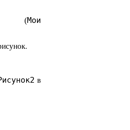
Мои
(
рисунок.
Рисунок2
в