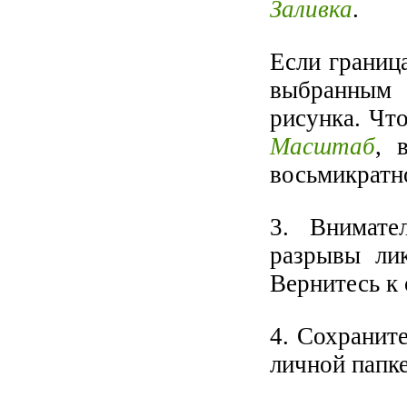
Заливка
.
Если границ
выбранным 
рисунка. Чт
Масштаб
, 
восьмикратно
3. Внимате
разрывы ли
Вернитесь к 
4. Сохранит
личной папке