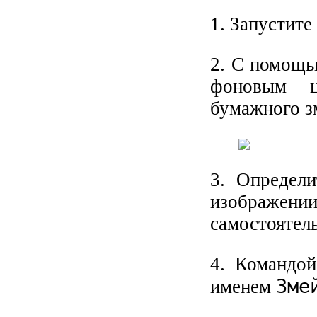
1. Запустит
2. С помощ
фоновым ц
бумажного з
3. Определи
изображени
самостоятел
4. Командо
Зме
именем