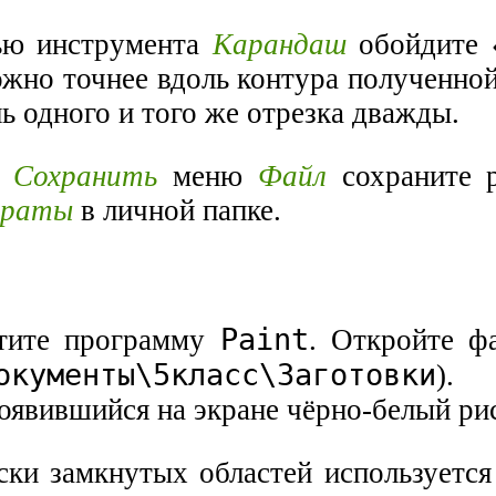
ью инструмента
Карандаш
обойдите 
ожно точнее вдоль контура полученно
ь одного и того же отрезка дважды.
й
Сохранить
меню
Файл
сохраните 
драты
в личной папке.
Paint
стите программу
. Откройте 
ументы\5класс\Заготовки
). 
появившийся на экране чёрно-белый ри
аски замкнутых областей используетс