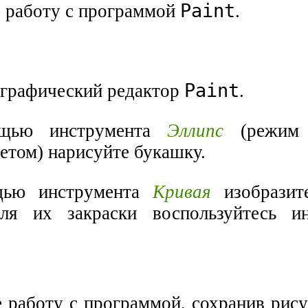
Paint
е работу с программой
.
Paint
е графический редактор
.
щью инструмента
Эллипс
(режим 
етом) нарисуйте букашку.
щью инструмента
Кривая
изобразите
Для их закраски воспользуйтесь и
е работу с программой, сохранив рис