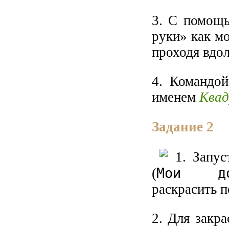
3. С помощ
руки» как м
проходя вдол
4. Командо
именем
Ква
Задание 2
1. Запу
Мои док
(
раскрасить 
2. Для закр