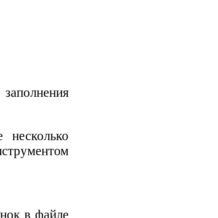
заполнения
 несколько
нструментом
унок в файле