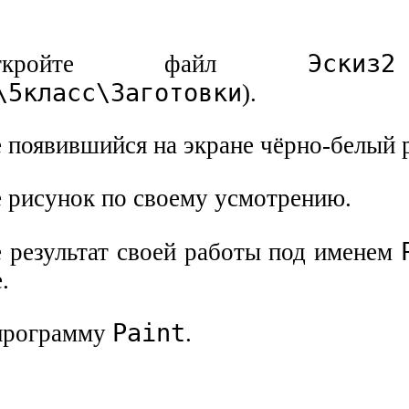
Эскиз2
ткройте файл
\5класс\Заготовки
).
е появившийся на экране чёрно-белый 
е рисунок по своему усмотрению.
е результат своей работы под именем
.
Paint
 программу
.