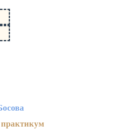
Босова
 практикум