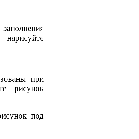
 заполнения
 нарисуйте
ьзованы при
те рисунок
рисунок под