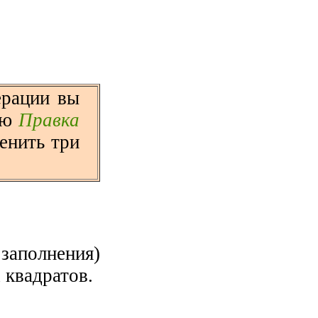
ерации вы
ню
Правка
енить три
заполнения)
 квадратов.