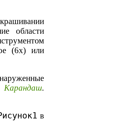
закрашивании
ие области
нструментом
ое (6х) или
наруженные
а
Карандаш
.
Рисунок1
в