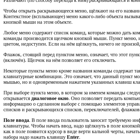
Различают (по способу перехода к ним)
раскрывающиеся
и
кон
Чтобы открыть раскрывающееся меню, щёлкают на его названи
Контекстное (всплывающее) меню какого-либо объекта вызыв
кнопкой мыши на этом объекте.
Любое меню содержит список команд, которые можно дать ко
команды производится щелчком кнопкой мыши. Пункт меню,
цветом, недоступен. Если на нём щёлкнуть, ничего не произой
Флажок, стоящий перед пунктом меню, означает, что этот пун
(включён). Щелчок на нём позволяет его отключить.
Некоторые пункты меню кроме названия команды содержат та
клавиатурные комбинации. Это означает, что данный пункт мо
мышью, но и одновременным нажатием указанных клавиш кла
При выборе пункта меню, в котором за именем команды следу
открывается
диалоговое окно
. Оно позволяет передать компь
информацию о сделанном выборе с помощью элементов управл
списков и раскрывающихся списков, переключателей, флажков,
Поле ввода
. В поле ввода пользователь заносит требуемую 
клавиатуры. Чтобы начать ввод, надо щёлкнуть в поле кнопкой
как в поле появится курсор в виде верти кальной черты, начат
набора надо нажать клавишу
Enter
.