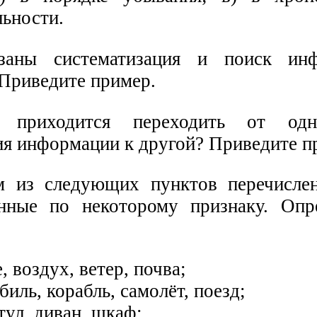
льности.
заны систематизация и поиск ин
Приведите пример.
 приходится переходить от од
ия информации к другой? Приведите п
м из следующих пунктов перечисле
нные по некоторому признаку. Опр
, воздух, ветер, почва;
биль, корабль, самолёт, поезд;
стул, диван, шкаф;