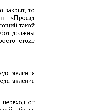
о закрыт, то
ми «Проезд
еющий такой
абот должны
росто стоит
ставления
редставление
 переход от
гой, более