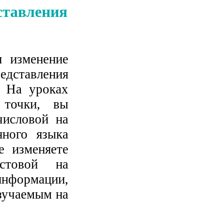
ставления
 изменение
едставления
. На уроках
 точки, вы
числовой на
нного языка
е изменяете
стовой на
информации,
изучаемым на