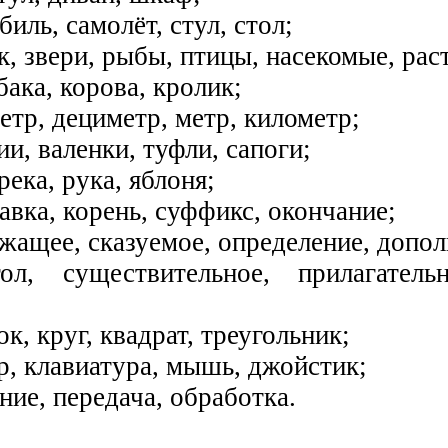
биль, самолёт, стул, стол;
к, звери, рыбы, птицы, насекомые, рас
обака, корова, кролик;
етр, дециметр, метр, километр;
ии, валенки, туфли, сапоги;
 река, рука, яблоня;
авка, корень, суффикс, окончание;
ежащее, сказуемое, определение, допол
ол, существительное, прилагатель
ок, круг, квадрат, треугольник;
р, клавиатура, мышь, джойстик;
ние, передача, обработка.