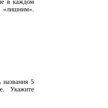
ые в каждом
я «лишним».
ь названия 5
е. Укажите