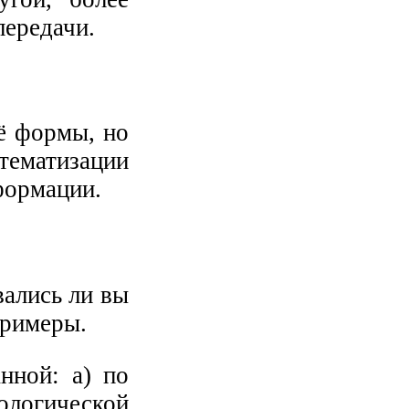
передачи.
ё формы, но
тематизации
формации.
вались ли вы
примеры.
нной: а) по
ологической