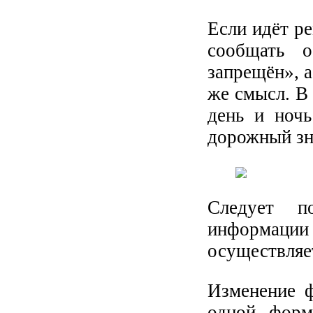
Если идёт ре
сообщать 
запрещён», 
же смысл. В
день и ноч
дорожный зна
Следует п
информации 
осуществляе
Изменение 
одной форм