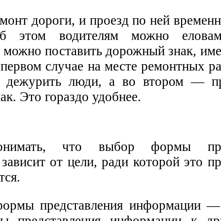
монт дороги, и проезд по ней временн
об этом водителям можно елова
а можно поставить дорожный знак, им
 первом случае на месте ремонтных р
ь дежурить люди, а во втором — п
к. Это гораздо удобнее.
онимать, что выбор формы пред
зависит от цели, ради которой это п
тся.
формы представления информации —
ы представления информации к дру