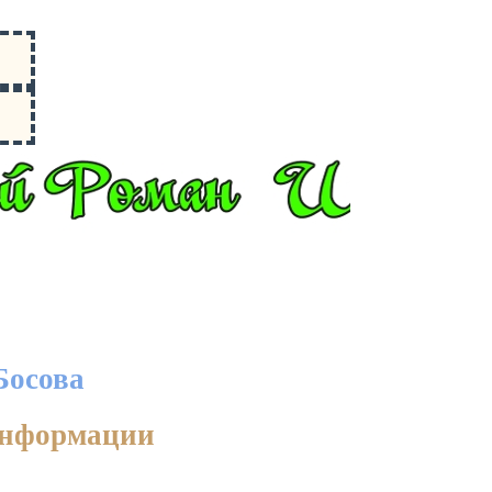
Босова
 информации