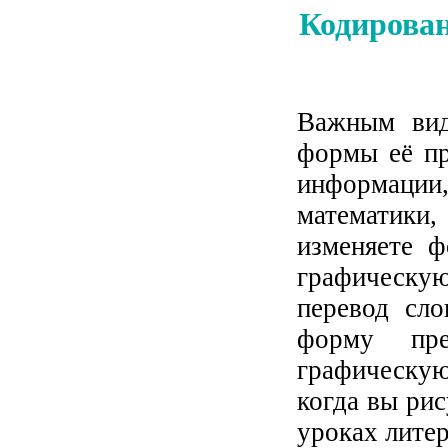
Кодирован
Важным вид
формы её пр
информации,
математики
изменяете ф
графическу
перевод сло
форму пре
графическую
когда вы ри
уроках лите