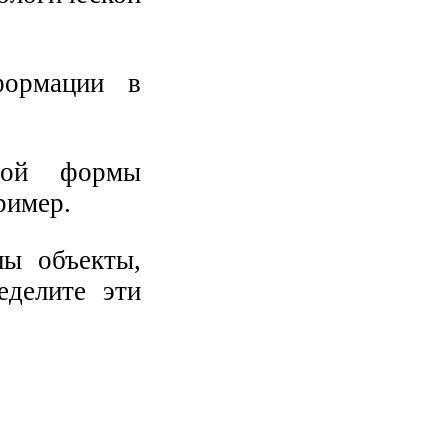
формации в
ной формы
ример.
ны объекты,
еделите эти