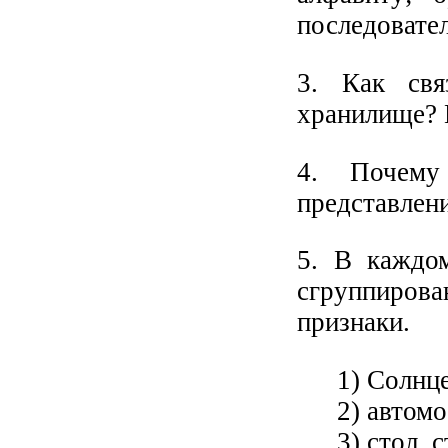
последовате
3. Как свя
хранилище? 
4. Почему
представлен
5. В каждо
сгруппирова
признаки.
1) Солнце
2) автомо
3) стол, 