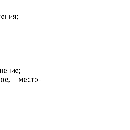
тения;
нение;
ное, место-