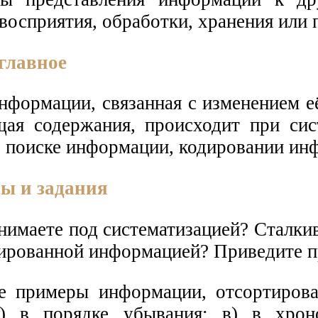
восприятия, обработки, хранения или 
главное
нформации, связанная с изменением е
ая содержания, происходит при сис
 поиске информации, кодировании ин
ы и задания
нимаете под систематизацией? Сталки
зированной информацией? Приведите 
е примеры информации, отсортирова
б) в порядке убывания; в) в хрон