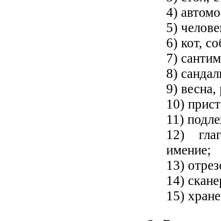
4) автомо
5) челове
6) кот, с
7) сантим
8) сандал
9) весна,
10) прист
11) подл
12) глаг
имение;
13) отрез
14) скане
15) хране