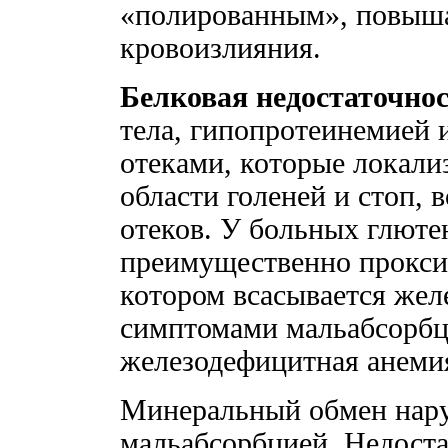
«полированным», повыша
кровоизлияния.
Белковая недостаточно
тела, гипопротеинемией 
отеками, которые локал
области голеней и стоп,
отеков. У больных глютен
преимущественно прокси
котором всасывается жел
симптомами мальабсорбц
железодефицитная анеми
Минеральный обмен нару
мальабсорбцией. Недоста