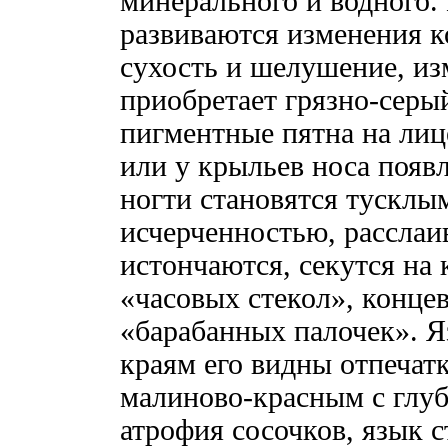
минерального и водного.
развиваются изменения 
сухость и шелушение, и
приобретает грязно-серы
пигментные пятна на лице
или у крыльев носа поя
ногти становятся тусклы
исчерченностью, расслаи
истончаются, секутся на
«часовых стекол», конце
«барабанных палочек». Я
краям его видны отпечатк
малиново-красным с глу
атрофия сосочков, язык 