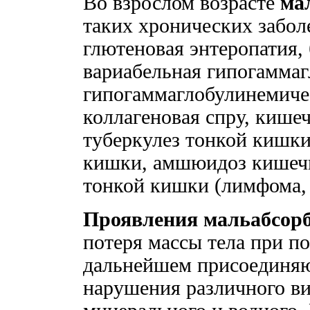
Во взрослом возрасте
ма
таких хронических забол
глютеновая энтеропатия,
вариабельная гипогамма
гипогаммаглобулинемичес
коллагеновая спру, кише
туберкулез тонкой кишки
кишки, амшюидоз кишечн
тонкой кишки (лимфома,
Проявления мальабсорб
потеря массы тела при п
дальнейшем присоединяю
нарушения различного ви