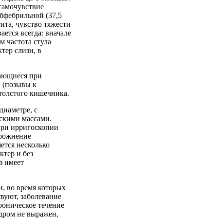
самочувствие
убфебрильной (37,5
ита, чувство тяжести
ается всегда: вначале
м частота стула
ктер слизи, в
вающиеся при
 (позывы к
толстого кишечника.
диаметре, с
скими массами.
При ирригоскопии
орожнение
ется несколько
ктер и без
з имеет
, во время которых
вуют, заболевание
роническое течение
дром не выражен,