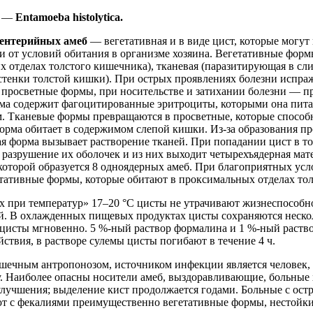
и —
Entamoeba histolytica.
зентерийных амеб
— вегетативная и в виде цист, которые могут 
и от условий обитания в организме хозяина. Вегетативные форм
х отделах толстого кишечника), тканевая (паразитирующая в сл
стенки толстой кишки). При острых проявлениях болезни испра
 просветные формы, при носительстве и затихании болезни — 
ма содержит фагоцитированные эритроциты, которыми она пита
м. Тканевые формы превращаются в просветные, которые способ
орма обитает в содержимом слепой кишки. Из-за образования п
я форма вызывает растворение тканей. При попадании цист в 
 разрушение их оболочек и из них выходит четырехъядерная мат
которой образуется 8 одноядерных амеб. При благоприятных усл
тативные формы, которые обитают в проксимальных отделах то
 при температур» 17–20 °C цисты не утрачивают жизнеспособно
ей. В охлажденных пищевых продуктах цисты сохраняются неско
цисты мгновенно. 5 %-ный раствор формалина и 1 %-ный раство
ствия, в растворе сулемы цисты погибают в течение 4 ч.
ишечным антропонозом, источником инфекции является человек
. Наиболее опасны носители амеб, выздоравливающие, больные
улучшения; выделение кист продолжается годами. Больные с ос
т с фекалиями преимущественно вегетативные формы, нестойки