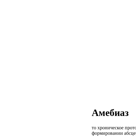
Амебиаз
то хроническое прот
формировании абсцес