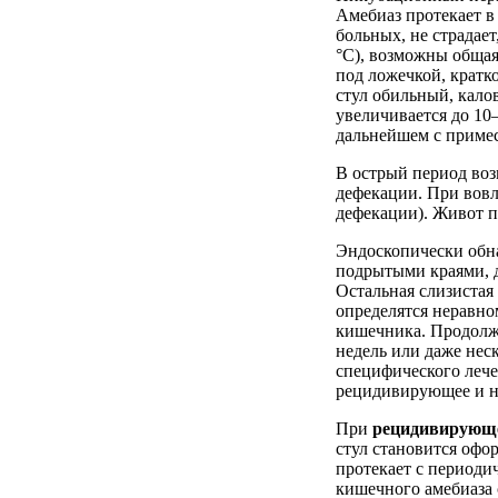
Амебиаз протекает 
больных, не страдае
°C), возможны общая
под ложечкой, кратко
стул обильный, калов
увеличивается до 10–
дальнейшем с примес
В острый период во
дефекации. При вов
дефекации). Живот п
Эндоскопически обна
подрытыми краями, д
Остальная слизистая
определятся неравно
кишечника. Продолжи
недель или даже неск
специфического леч
рецидивирующее и н
При
рецидивирующ
стул становится офо
протекает с периоди
кишечного амебиаза 