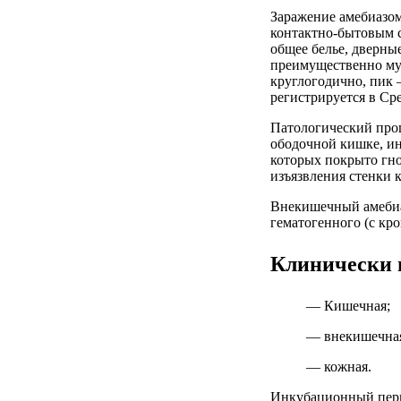
Заражение амебиазо
контактно-бытовым с
общее белье, дверны
преимущественно му
круглогодично, пик 
регистрируется в Ср
Патологический проц
ободочной кишке, ин
которых покрыто гн
изъязвления стенки
Внекишечный амебиаз
гематогенного (с кр
Клинически 
— Кишечная;
— внекишечна
— кожная.
Инкубационный перио