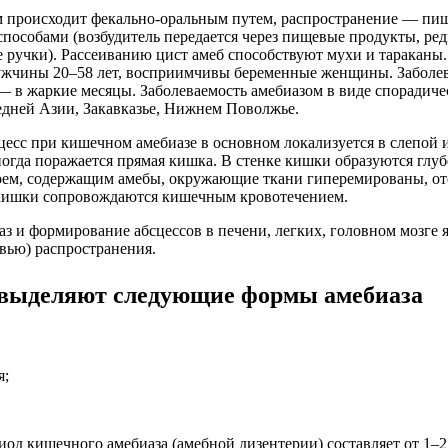
м происходит фекально-оральным путем, распространение — пи
пособами (возбудитель передается через пищевые продукты, редк
е ручки). Рассеиванию цист амеб способствуют мухи и тараканы
жчины 20–58 лет, восприимчивы беременные женщины. Заболев
— в жаркие месяцы. Заболеваемость амебиазом в виде спорадиче
едней Азии, Закавказье, Нижнем Поволжье.
есс при кишечном амебиазе в основном локализуется в слепой 
огда поражается прямая кишка. В стенке кишки образуются глуб
оем, содержащим амебы, окружающие ткани гиперемированы, от
 кишки сопровождаются кишечным кровотечением.
 и формирование абсцессов в печени, легких, головном мозге я
овью) распространения.
выделяют следующие формы амебиаза
я;
д кишечного амебиаза (амебной дизентерии) составляет от 1–2 