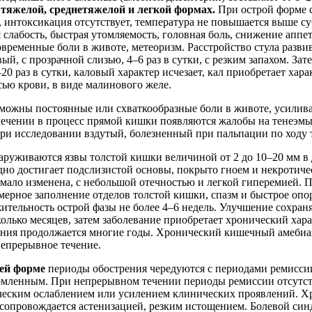
в
тяжелой, среднетяжелой и легкой формах.
При острой форме 
т, интоксикация отсутствует, температура не повышается выше с
 слабость, быстрая утомляемость, головная боль, снижение аппет
временные боли в животе, метеоризм. Расстройство стула развив
ый, с прозрачной слизью, 4–6 раз в сутки, с резким запахом. Зате
20 раз в сутки, каловый характер исчезает, кал приобретает хара
ью крови, в виде малинового желе.
зможны постоянные или схваткообразные боли в животе, усили
лечении в процесс прямой кишки появляются жалобы на тенеэмы
ри исследовании вздутый, болезненный при пальпации по ходу 
руживаются язвы толстой кишки величиной от 2 до 10–20 мм в 
но достигает подслизистой основы, покрыто гноем и некротиче
 мало изменена, с небольшой отечностью и легкой гиперемией. 
мерное заполнение отделов толстой кишки, спазм и быстрое оп
тельность острой фазы не более 4–6 недель. Улучшение сохраня
олько месяцев, затем заболевание приобретает хронический хара
ения продолжается многие годы. Хронический кишечный амебиа
епрерывное течение.
ей форме
периоды обострения чередуются с периодами ремиссии
рмленным. При непрерывном течении периоды ремиссии отсутст
ческим ослаблением или усилением клинических проявлений. Х
сопровождается астенизацией, резким истощением. Болевой син