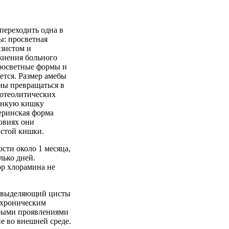
переходить одна в
ы: просветная
изистом и
жнения больного
просветные формы и
ется. Размер амебы
ны превращаться в
ротеолитических
тонкую кишку
еринская форма
овиях они
лстой кишки.
сти около 1 месяца,
лько дней.
р хлорамина не
, выделяющий цисты
 хроническим
трыми проявлениями
е во внешней среде.