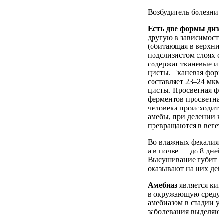
Возбудитель болезн
Есть две формы ди
другую в зависимост
(обитающая в верхни
подслизистом слоях 
содержат тканевые и
цисты. Тканевая фор
составляет 23–24 мк
цисты. Просветная ф
ферментов просветна
человека происходит
амебы, при делении 
превращаются в веге
Во влажных фекалиях
а в почве — до 8 дн
Высушивание губит 
оказывают на них дей
Амебиаз
является к
в окружающую среду
амебиазом в стадии 
заболевания выделяю