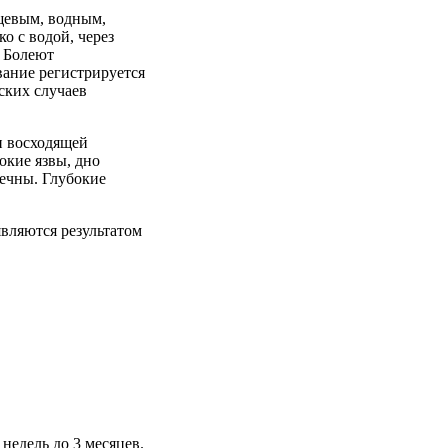
щевым, водным,
о с водой, через
. Болеют
ание регистрируется
ских случаев
и восходящей
окие язвы, дно
ечны. Глубокие
вляются результатом
недель до 3 месяцев.