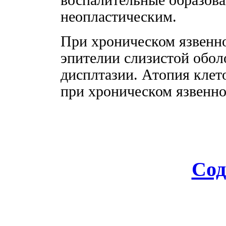
неопластическим.
При хроническом язвенн
эпителии слизистой обол
дисплтазии. Атопия клет
при хроническом язвенно
Сод