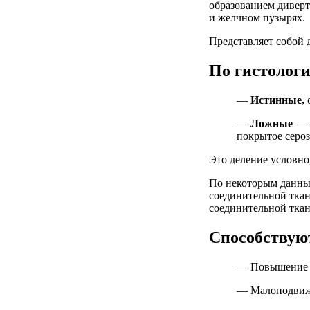
образованием диверт
и желчном пузырях.
Представляет собой 
По гистолог
—
Истинные,
о
—
Ложные
— п
покрытое сероз
Это деление условно
По некоторым данным
соединительной ткан
соединительной ткан
Способствую
— Повышение 
— Малоподвиж