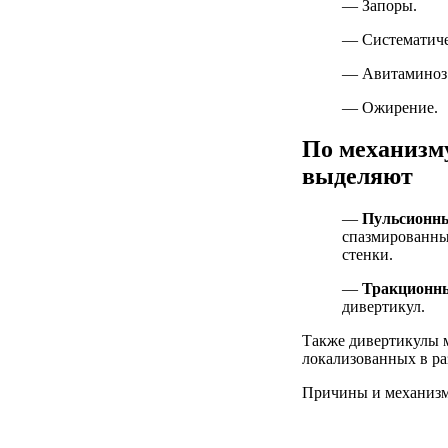
— Запоры.
— Систематиче
— Авитаминоз
— Ожирение.
По механизм
выделяют
—
Пульсионн
спазмированны
стенки.
—
Тракционн
дивертикул.
Также дивертикулы 
локализованных в ра
Причины и механизм