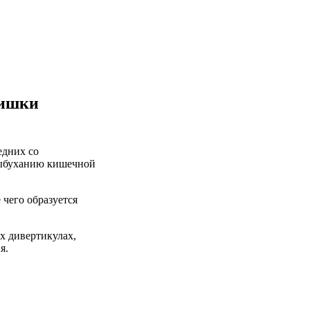
кишки
едних со
выбуханию кишечной
 чего образуется
 дивертикулах,
я.