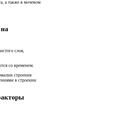
а, а также в мочевом
 на
истого слоя,
тся со временем.
омалии строения
ениями в строении
факторы