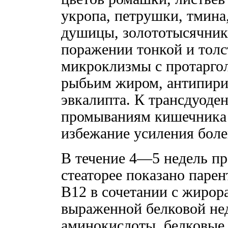
укропа, петрушки, тмина
душицы, золототысячник
поражении тонкой и тол
микроклизмы с протаргол
рыбьим жиром, антипири
эвкалипта. К трансдуоде
промываниям кишечника 
избежание усиления боле
В течение 4—5 недель п
стеаторее показано паре
В12 в сочетании с жиро
выраженной белковой не
аминокислоты, белковые 