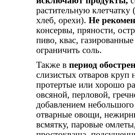
исключают продукты,
с
растительную клетчатку 
хлеб, орехи).
Не рекоме
консервы, пряности, ост
пиво, квас, газированные
ограничить соль.
Также в
период обостре
слизистых отваров круп 
протертые или хорошо ра
овсяной, перловой, гречн
добавлением небольшого 
отварные овощи, нежирны
всмятку, паровые омлеты
простокваша, подсушенн