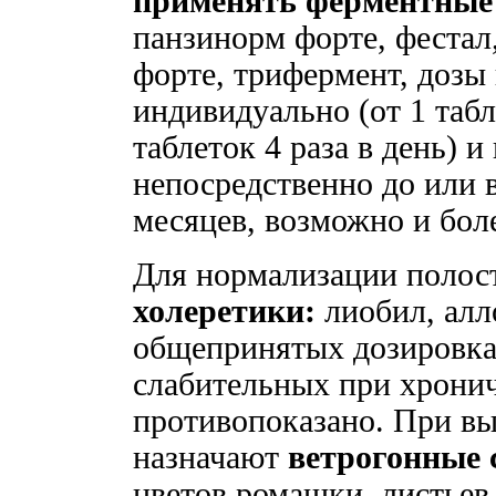
применять ферментные 
панзинорм форте, фестал
форте, трифермент, дозы
индивидуально (от 1 табл
таблеток 4 раза в день) 
непосредственно до или 
месяцев, возможно и бол
Для нормализации полос
холеретики:
лиобил, алл
общепринятых дозировка
слабительных при хронич
противопоказано. При в
назначают
ветрогонные 
цветов ромашки, листьев