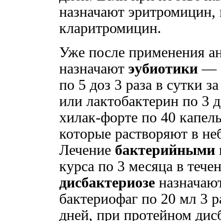
назначают эритромицин, 
кларитромицин.
Уже после применения а
назначают
эубиотики
— б
по 5 доз 3 раза в сутки з
или лактобактерин по 3 д
хилак-форте по 40 капель
которые растворяют в не
Лечение
бактерийными
курса по 3 месяца в тече
дисбактериозе
назначаю
бактериофаг по 20 мл 3 р
дней, при протейном ди